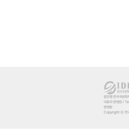
법인명:한국국방획득혁
대표자:변영환 / Te
변영환
Copyright ⓒ 한