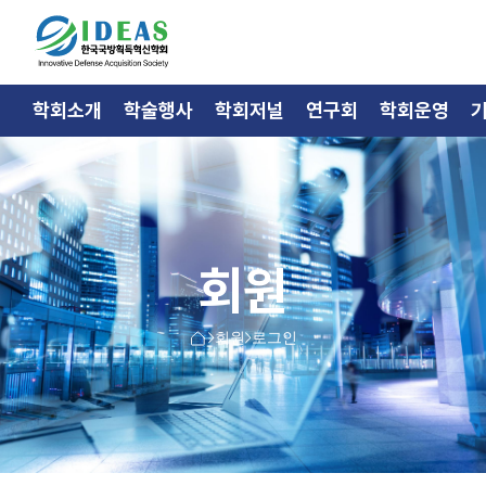
학회소개
학술행사
학회저널
연구회
학회운영
회원
회원
로그인