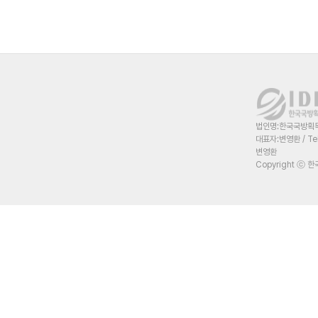
법인명:한국국방획득혁
대표자:변영환 / Te
변영환
Copyright ⓒ 한