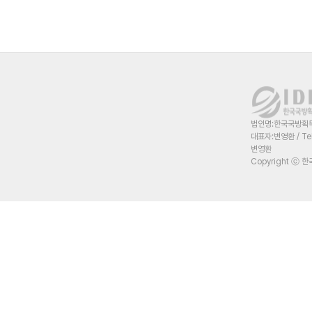
법인명:한국국방획득혁
대표자:변영환 / Te
변영환
Copyright ⓒ 한