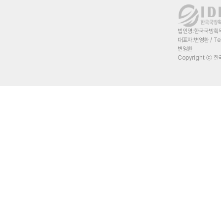
법인명:한국국방획득혁
대표자:변영환 / Te
변영환
Copyright ⓒ 한