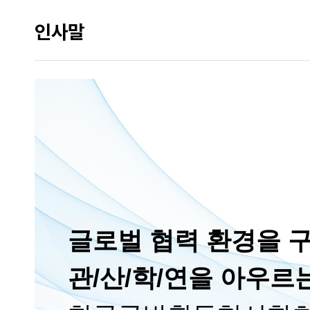
인사말
글로벌 협력 환경을 
관/산/학/연을 아우르