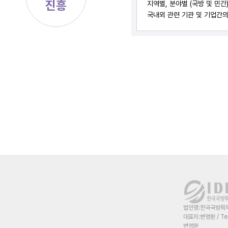
진흥
지역별, 분야별 (국방 및 민
국내외 관련 기관 및 기업간의
법인명:한국국방획득혁
대표자:변영환 / Te
변영환