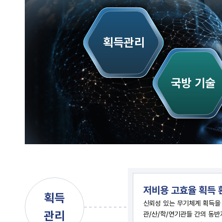
획득관리
국방 기술
저비용 고효율 획득 
획득
신뢰성 있는 무기체계 획득을
관리
관/산/학/연기관들 간의 동반