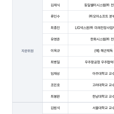
김재식
동일쉘터시스템㈜ 전
류인수
㈜모아소프트 본
최종진
LIG넥스원㈜ 미래전장사업
유영준
한화시스템㈜ 전
이옥규
(예) 해군제독
자문위원
최병일
우주항공청 우주협력
임재성
아주대학교 교
조민호
고려대학교 교
최봉완
한남대학교 교
김범석
서울대학교 교