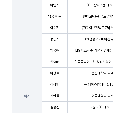
이인석
㈜이상시스템 대표
남궁 혁준
현대로템㈜ 유도무기
이순환
㈜웨이브일렉트로닉스
강동석
㈜삼정오토메이션 
임국현
LIG넥스원㈜ 해외사업개발
심승배
한국국방연구원 AI정보화연
이상호
선문대학교 교
정성헌
㈜에이스안테나 CT
진현욱
건국대학교 교
이사
김정진
디원디㈜ 대표이