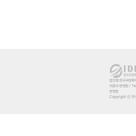
법인명:한국국방획득혁
대표자:변영환 / Te
변영환
Copyright ⓒ 한