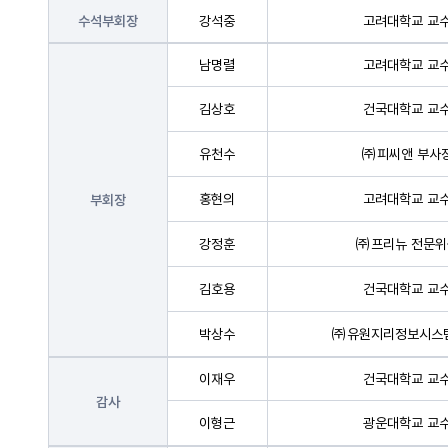
강석중
고려대학교 교
수석부회장
남명렬
고려대학교 교
김상호
건국대학교 교
유천수
㈜피씨앤 부사
홍현의
고려대학교 교
부회장
강정훈
㈜프리뉴 전문위
김호용
건국대학교 교
박상수
㈜유원지리정보시스템
이재우
건국대학교 교
감사
이형근
광운대학교 교