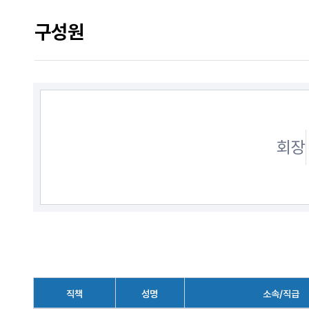
구성원
회장
직책
성명
소속/직급