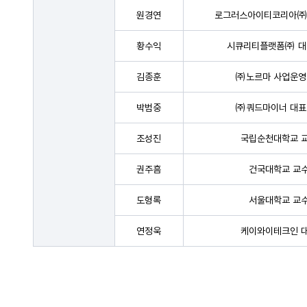
원경연
로그러스아이티코리아㈜
황수익
시큐리티플랫폼㈜ 대
김종훈
㈜노르마 사업운영
박범중
㈜쿼드마이너 대표
조성진
국립순천대학교 
권주흠
건국대학교 교
도형록
서울대학교 교
연정욱
케이와이테크인 