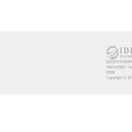
법인명:한국국방획득혁
대표자:변영환 / Te
변영환
Copyright ⓒ 한