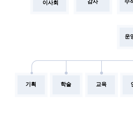
감사
수
이사회
운
기획
학술
교육