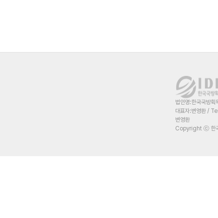
법인명:한국국방획득혁
대표자:변영환 / Te
변영환
Copyright ⓒ 한