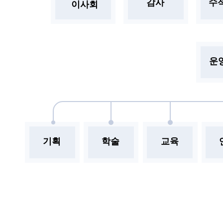
감사
수
이사회
운
기획
학술
교육