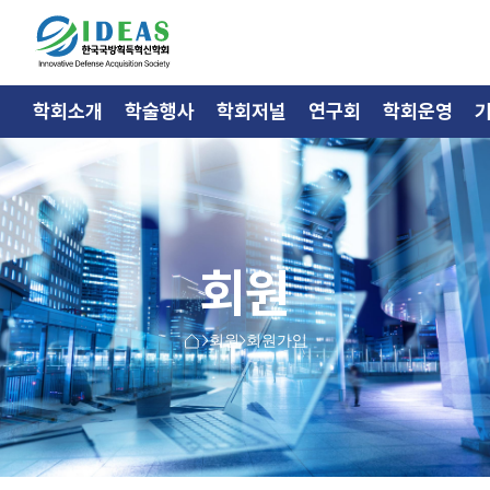
학회소개
학술행사
학회저널
연구회
학회운영
회원
회원
회원가입