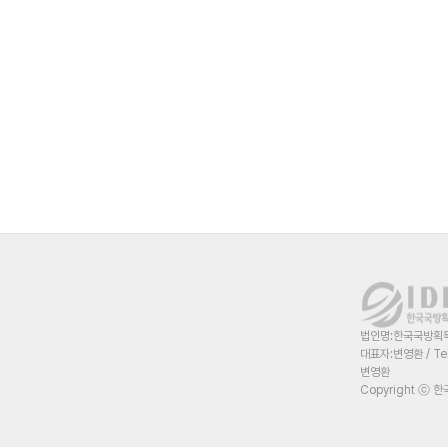
법인명:한국국방획득혁
대표자:변영환 / Te
변영환
Copyright ⓒ 한